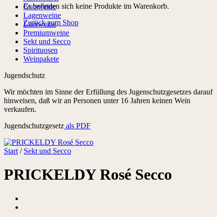
Es befinden sich keine Produkte im Warenkorb.
Gutsweine
Lagenweine
Zurück zum Shop
Literweine
Premiumweine
Sekt und Secco
Spirituosen
Weinpakete
Jugendschutz
Wir möchten im Sinne der Erfüllung des Jugenschutzgesetzes darauf
hinweisen, daß wir an Personen unter 16 Jahren keinen Wein
verkaufen.
Jugendschutzgesetz
als PDF
Start
/
Sekt und Secco
PRICKELDY Rosé Secco