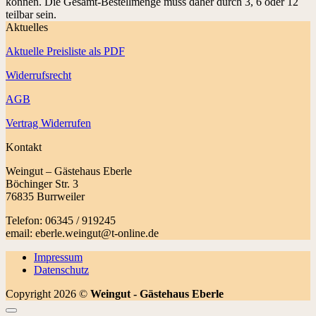
können. Die Gesamt-Bestellmenge muss daher durch 3, 6 oder 12
teilbar sein.
Aktuelles
Aktuelle Preisliste als PDF
Widerrufsrecht
AGB
Vertrag Widerrufen
Kontakt
Weingut – Gästehaus Eberle
Böchinger Str. 3
76835 Burrweiler
Telefon: 06345 / 919245
email: eberle.weingut@t-online.de
Impressum
Datenschutz
Copyright 2026 ©
Weingut - Gästehaus Eberle