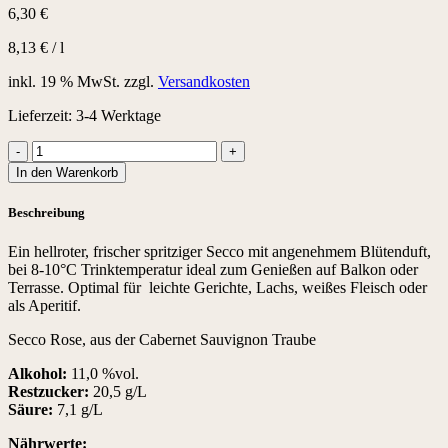
6,30
€
8,13
€
/
l
inkl. 19 % MwSt.
zzgl.
Versandkosten
Lieferzeit:
3-4 Werktage
PRICKELDY
Rosé
In den Warenkorb
Secco
Menge
Beschreibung
Ein hellroter, frischer spritziger Secco mit angenehmem Blütenduft,
bei 8-10°C Trinktemperatur ideal zum Genießen auf Balkon oder
Terrasse. Optimal für leichte Gerichte, Lachs, weißes Fleisch oder
als Aperitif.
Secco Rose, aus der Cabernet Sauvignon Traube
Alkohol:
11,0 %vol.
Restzucker:
20,5 g/L
Säure:
7,1 g/L
Nährwerte: