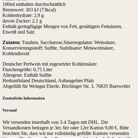
100ml enthalten durchschnittlich
Brennwert: 303 kJ (73kcal)
Kohlenhydrate: 2,9 g
davon Zucker: 2,1 g
Enthält geringfügige Mengen von Fett, gesättigten Fettsäuren,
Eiweiß und Salz
Zutaten:
Trauben, Saccharose,Säureregulator: Weinsäure,
Konservierungsstoff: Sulfite, Stabilisator: Metaweinsäure,
Kohlendioxid
Deutscher Perlwein mit zugesetzter Kohlensäure
Flaschengröße: 0,75 Liter
Allergene: Enthält Sulfite
Herkunftsland Deutschland, Anbaugebiet Pfalz
Abgefüllt für Weingut Eberle, Böchinger Str. 3, 76835 Burrweiler
Zusätzliche Information
Versand
Wir versenden innerhalb von 3-4 Tagen mit DHL. Die
Versandkosten betragen je 3er, 6er oder 12er Karton 9,00 €. Bitte
beachten Sie, dass wir nur vollständig gefüllte Kartons versenden