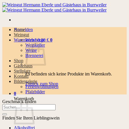
Zum
Inhalt
springen
Anmelden
Home
Weingut
Warenkorb /
Weinberge
0,00
€
0
Weinkeller
Weine
Brennerei
Shop
Gästehaus
Stellplatz
Es befinden sich keine Produkte im Warenkorb.
Kontakt
Bildergalerie
Zurück zum Shop
Ferienwohnungen
Pfalzbilder
0
Warenkorb
Geschmack finden
Suchen
nach:
Finden Sie Ihren Lieblingswein
Alkoholfrei