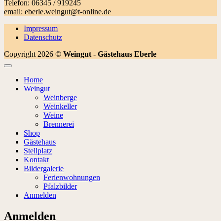
Telefon: 06345 / 919245
email: eberle.weingut@t-online.de
Impressum
Datenschutz
Copyright 2026 ©
Weingut - Gästehaus Eberle
Home
Weingut
Weinberge
Weinkeller
Weine
Brennerei
Shop
Gästehaus
Stellplatz
Kontakt
Bildergalerie
Ferienwohnungen
Pfalzbilder
Anmelden
Anmelden