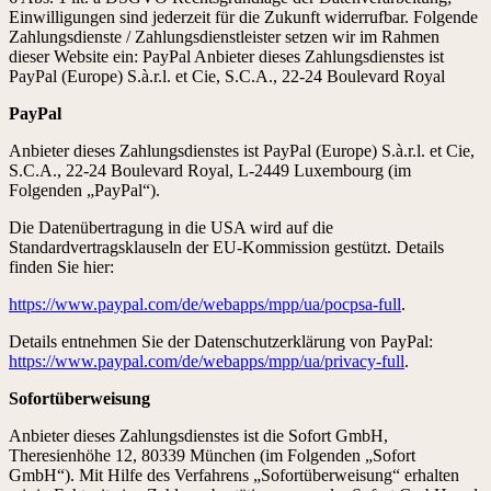
Einwilligungen sind jederzeit für die Zukunft widerrufbar. Folgende
Zahlungsdienste / Zahlungsdienstleister setzen wir im Rahmen
dieser Website ein: PayPal Anbieter dieses Zahlungsdienstes ist
PayPal (Europe) S.à.r.l. et Cie, S.C.A., 22-24 Boulevard Royal
PayPal
Anbieter dieses Zahlungsdienstes ist PayPal (Europe) S.à.r.l. et Cie,
S.C.A., 22-24 Boulevard Royal, L-2449 Luxembourg (im
Folgenden „PayPal“).
Die Datenübertragung in die USA wird auf die
Standardvertragsklauseln der EU-Kommission gestützt. Details
finden Sie hier:
https://www.paypal.com/de/webapps/mpp/ua/pocpsa-full
.
Details entnehmen Sie der Datenschutzerklärung von PayPal:
https://www.paypal.com/de/webapps/mpp/ua/privacy-full
.
Sofortüberweisung
Anbieter dieses Zahlungsdienstes ist die Sofort GmbH,
Theresienhöhe 12, 80339 München (im Folgenden „Sofort
GmbH“). Mit Hilfe des Verfahrens „Sofortüberweisung“ erhalten