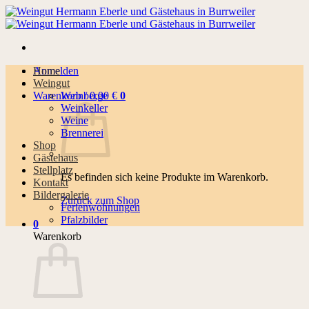
Zum
Inhalt
springen
Anmelden
Home
Weingut
Warenkorb /
Weinberge
0,00
€
0
Weinkeller
Weine
Brennerei
Shop
Gästehaus
Stellplatz
Es befinden sich keine Produkte im Warenkorb.
Kontakt
Bildergalerie
Zurück zum Shop
Ferienwohnungen
Pfalzbilder
0
Warenkorb