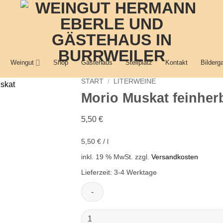
Weingut
Shop
Gästehaus
Stellplatz
Kontakt
Bilderga
START
/
LITERWEINE
Morio Muskat feinher
5,50
€
5,50
€
/
l
inkl. 19 % MwSt.
zzgl.
Versandkosten
Lieferzeit:
3-4 Werktage
Morio