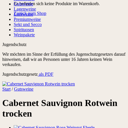
Es befinden sich keine Produkte im Warenkorb.
Gutsweine
Lagenweine
Zurück zum Shop
Literweine
Premiumweine
Sekt und Secco
Spirituosen
Weinpakete
Jugendschutz
Wir möchten im Sinne der Erfüllung des Jugenschutzgesetzes darauf
hinweisen, daß wir an Personen unter 16 Jahren keinen Wein
verkaufen.
Jugendschutzgesetz
als PDF
Start
/
Gutsweine
Cabernet Sauvignon Rotwein
trocken