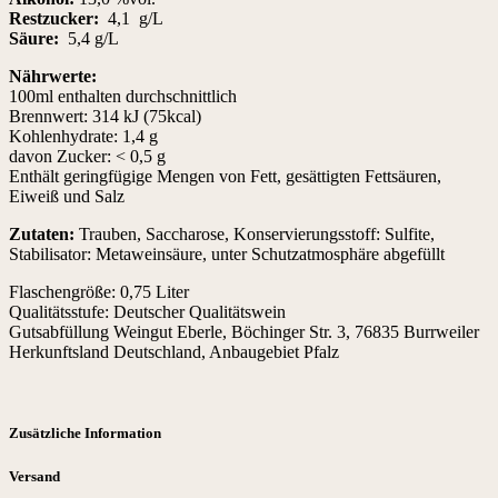
Restzucker:
4,1 g/L
Säure:
5,4 g/L
Nährwerte:
100ml enthalten durchschnittlich
Brennwert: 314 kJ (75kcal)
Kohlenhydrate: 1,4 g
davon Zucker: < 0,5 g
Enthält geringfügige Mengen von Fett, gesättigten Fettsäuren,
Eiweiß und Salz
Zutaten:
Trauben, Saccharose, Konservierungsstoff: Sulfite,
Stabilisator: Metaweinsäure, unter Schutzatmosphäre abgefüllt
Flaschengröße: 0,75 Liter
Qualitätsstufe: Deutscher Qualitätswein
Gutsabfüllung Weingut Eberle, Böchinger Str. 3, 76835 Burrweiler
Herkunftsland Deutschland, Anbaugebiet Pfalz
Zusätzliche Information
Versand