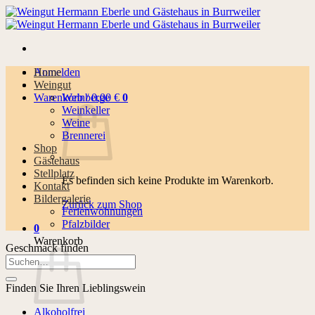
Zum
Inhalt
springen
Anmelden
Home
Weingut
Warenkorb /
Weinberge
0,00
€
0
Weinkeller
Weine
Brennerei
Shop
Gästehaus
Stellplatz
Es befinden sich keine Produkte im Warenkorb.
Kontakt
Bildergalerie
Zurück zum Shop
Ferienwohnungen
Pfalzbilder
0
Warenkorb
Geschmack finden
Suchen
nach:
Finden Sie Ihren Lieblingswein
Alkoholfrei