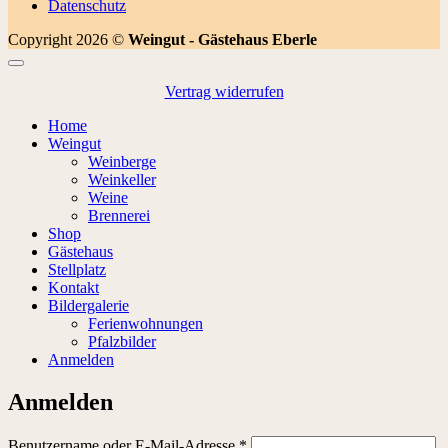
Datenschutz
Copyright 2026 ©
Weingut - Gästehaus Eberle
Vertrag widerrufen
Home
Weingut
Weinberge
Weinkeller
Weine
Brennerei
Shop
Gästehaus
Stellplatz
Kontakt
Bildergalerie
Ferienwohnungen
Pfalzbilder
Anmelden
Anmelden
Erforderlich
Benutzername oder E-Mail-Adresse
*