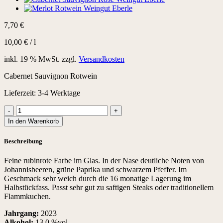
7,70
€
10,00
€
/
l
inkl. 19 % MwSt.
zzgl.
Versandkosten
Cabernet Sauvignon Rotwein
Lieferzeit:
3-4 Werktage
Cabernet
Sauvignon
In den Warenkorb
Rotwein
trocken
Beschreibung
Menge
Feine rubinrote Farbe im Glas. In der Nase deutliche Noten von
Johannisbeeren, grüne Paprika und schwarzem Pfeffer. Im
Geschmack sehr weich durch die 16 monatige Lagerung im
Halbstückfass. Passt sehr gut zu saftigen Steaks oder traditionellem
Flammkuchen.
Jahrgang:
2023
Alkohol:
13,0 %vol.