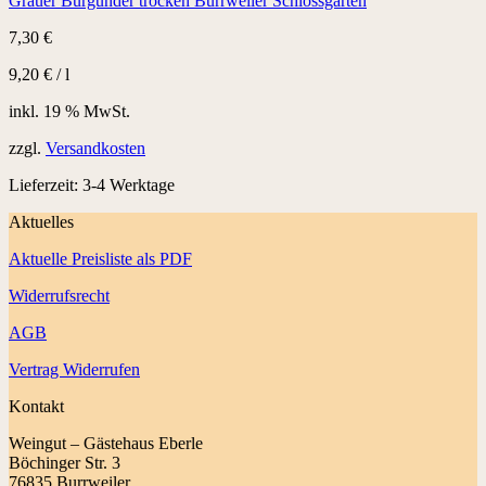
Grauer Burgunder trocken Burrweiler Schlossgarten
7,30
€
9,20
€
/
l
inkl. 19 % MwSt.
zzgl.
Versandkosten
Lieferzeit:
3-4 Werktage
Aktuelles
Aktuelle Preisliste als PDF
Widerrufsrecht
AGB
Vertrag Widerrufen
Kontakt
Weingut – Gästehaus Eberle
Böchinger Str. 3
76835 Burrweiler