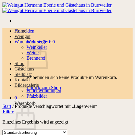
Zum
Inhalt
springen
Anmelden
Home
Weingut
Warenkorb /
Weinberge
0,00
€
0
Weinkeller
Weine
Brennerei
Shop
Gästehaus
Stellplatz
Es befinden sich keine Produkte im Warenkorb.
Kontakt
Bildergalerie
Zurück zum Shop
Ferienwohnungen
Pfalzbilder
0
Warenkorb
Start
/
Produkte verschlagwortet mit „Lagenwein“
Filter
Einzelnes Ergebnis wird angezeigt