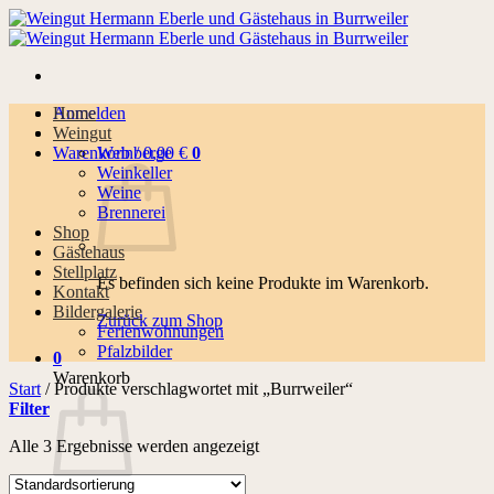
Zum
Inhalt
springen
Anmelden
Home
Weingut
Warenkorb /
Weinberge
0,00
€
0
Weinkeller
Weine
Brennerei
Shop
Gästehaus
Stellplatz
Es befinden sich keine Produkte im Warenkorb.
Kontakt
Bildergalerie
Zurück zum Shop
Ferienwohnungen
Pfalzbilder
0
Warenkorb
Start
/
Produkte verschlagwortet mit „Burrweiler“
Filter
Alle 3 Ergebnisse werden angezeigt