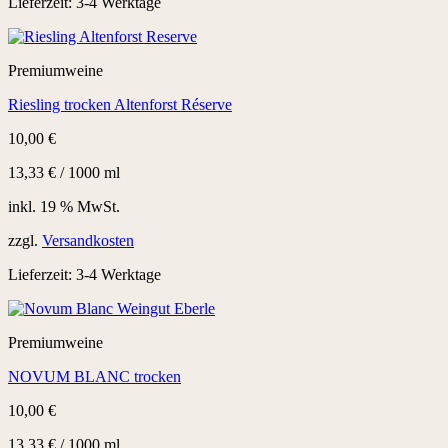
Lieferzeit:
3-4 Werktage
Premiumweine
Riesling trocken Altenforst Réserve
10,00
€
13,33
€
/
1000
ml
inkl. 19 % MwSt.
zzgl.
Versandkosten
Lieferzeit:
3-4 Werktage
Premiumweine
NOVUM BLANC trocken
10,00
€
13,33
€
/
1000
ml