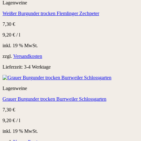
Lagenweine
Weißer Burgunder trocken Flemlinger Zechpeter
7,30
€
9,20
€
/
l
inkl. 19 % MwSt.
zzgl.
Versandkosten
Lieferzeit:
3-4 Werktage
Lagenweine
Grauer Burgunder trocken Burrweiler Schlossgarten
7,30
€
9,20
€
/
l
inkl. 19 % MwSt.