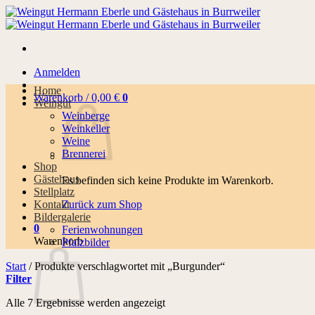
Zum
Inhalt
springen
Anmelden
Home
Warenkorb /
0,00
€
0
Weingut
Weinberge
Weinkeller
Weine
Brennerei
Shop
Gästehaus
Es befinden sich keine Produkte im Warenkorb.
Stellplatz
Kontakt
Zurück zum Shop
Bildergalerie
0
Ferienwohnungen
Warenkorb
Pfalzbilder
Start
/
Produkte verschlagwortet mit „Burgunder“
Filter
Alle 7 Ergebnisse werden angezeigt