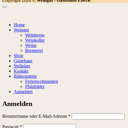
Copyright 2026 ©
Weingut - Gästehaus Eberle
Home
Weingut
Weinberge
Weinkeller
Weine
Brennerei
Shop
Gästehaus
Stellplatz
Kontakt
Bildergalerie
Ferienwohnungen
Pfalzbilder
Anmelden
Anmelden
Erforderlich
Benutzername oder E-Mail-Adresse
*
Erforderlich
Passwort
*