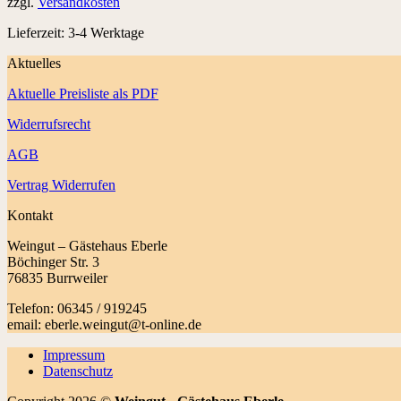
zzgl.
Versandkosten
Lieferzeit:
3-4 Werktage
Aktuelles
Aktuelle Preisliste als PDF
Widerrufsrecht
AGB
Vertrag Widerrufen
Kontakt
Weingut – Gästehaus Eberle
Böchinger Str. 3
76835 Burrweiler
Telefon: 06345 / 919245
email: eberle.weingut@t-online.de
Impressum
Datenschutz