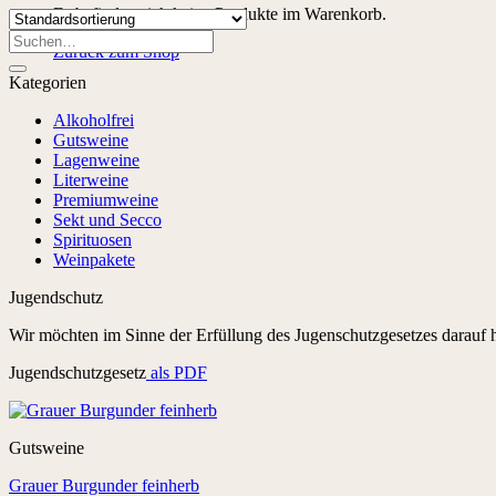
Es befinden sich keine Produkte im Warenkorb.
Suchen
Zurück zum Shop
nach:
Kategorien
Alkoholfrei
Gutsweine
Lagenweine
Literweine
Premiumweine
Sekt und Secco
Spirituosen
Weinpakete
Jugendschutz
Wir möchten im Sinne der Erfüllung des Jugenschutzgesetzes darauf h
Jugendschutzgesetz
als PDF
Gutsweine
Grauer Burgunder feinherb